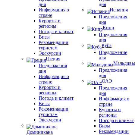
дня
дня
Информация о
Испания
стране
Предложения
Курорты и
дня
регионы
Кипр
Погода и климат
Предложения
Визы
дня
Рекомендации
Куба
туристам
Предложение
Экскурсии
для
Греция
Мальдивы
Предложения
Предложения
дня
дня
Информация о
ОАЭ
стране
Курорты и
Предложения
регионы
дня
Погода и климат
Информация о
Визы
стране
Рекомендации
Курорты и
туристам
регионы
Экскурсии
Погода и климат
Визы
Рекомендации
Доминикана