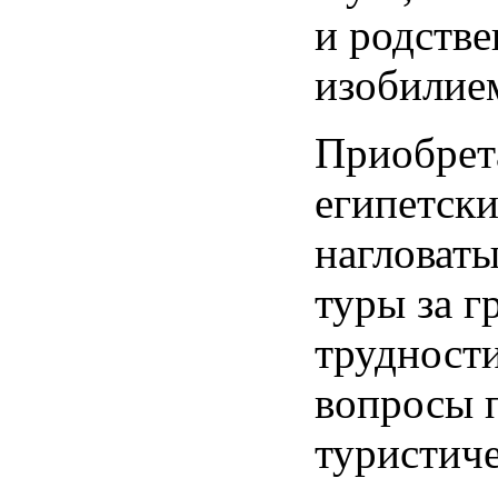
и родстве
изобилие
Приобрет
египетск
нагловаты
туры за г
трудности
вопросы 
туристич