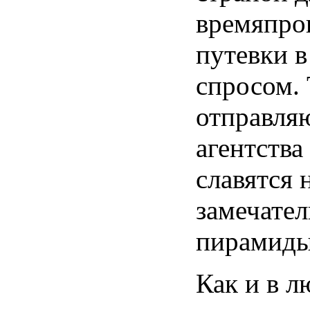
времяпро
путевки 
спросом.
отправля
агентства
славятся 
замечател
пирамиды 
Как и в 