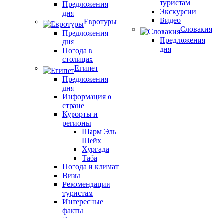
туристам
Предложения
Экскурсии
дня
Видео
Евротуры
Словакия
Предложения
Предложения
дня
дня
Погода в
столицах
Египет
Предложения
дня
Информация о
стране
Курорты и
регионы
Шарм Эль
Шейх
Хургада
Таба
Погода и климат
Визы
Рекомендации
туристам
Интересные
факты